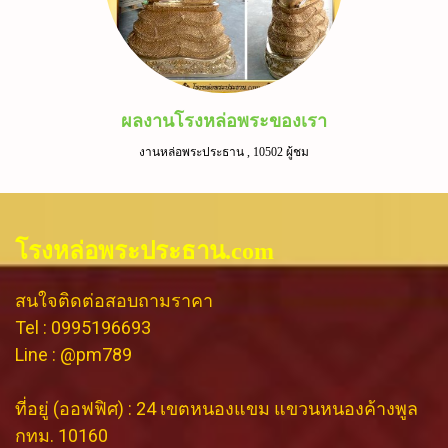
ผลงานโรงหล่อพระของเรา
งานหล่อพระประธาน
,
10502 ผู้ชม
โรงหล่อพระประธาน.com
สนใจติดต่อสอบถามราคา
Tel : 0995196693
Line : @pm789
ที่อยู่ (ออฟฟิศ) : 24 เขตหนองแขม แขวนหนองค้างพูล
กทม. 10160